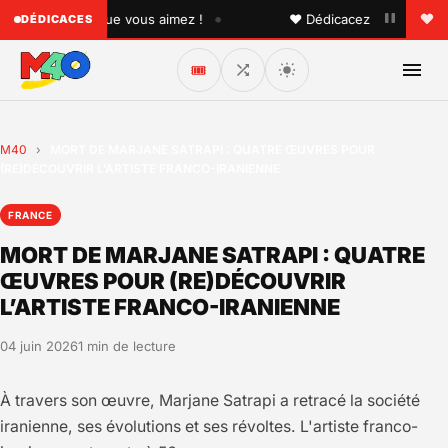
•
à quelqu'un que vous aimez !
♥ Dédicacez un titre à vos p
DÉDICACES
🎟️
M40
›
MORT DE MARJANE SATRAPI : QUATRE ŒUVRES POUR
(RE)DÉCOUVRIR L’ARTISTE FRANCO-IRANIENNE
FRANCE
MORT DE MARJANE SATRAPI : QUATRE
ŒUVRES POUR (RE)DÉCOUVRIR
L’ARTISTE FRANCO-IRANIENNE
04 juin 2026
1 min de lecture
À travers son œuvre, Marjane Satrapi a retracé la société
iranienne, ses évolutions et ses révoltes. L'artiste franco-