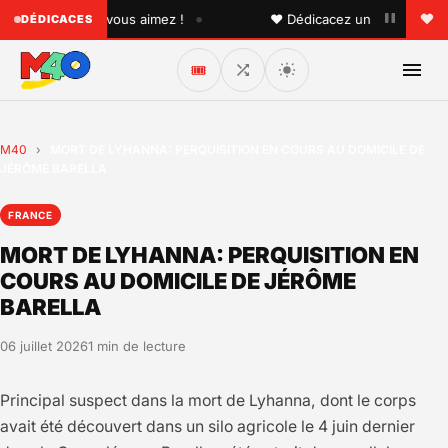
•
uelqu'un que vous aimez !
♥ Dédicacez un titre à vos proc
DÉDICACES
🎟️
M40
›
MORT DE LYHANNA: PERQUISITION EN COURS AU DOMICILE DE
JÉRÔME BARELLA
FRANCE
MORT DE LYHANNA: PERQUISITION EN
COURS AU DOMICILE DE JÉRÔME
BARELLA
06 juillet 2026
1 min de lecture
Principal suspect dans la mort de Lyhanna, dont le corps
avait été découvert dans un silo agricole le 4 juin dernier