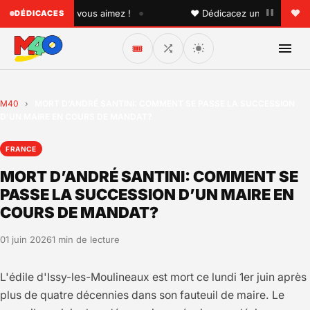
•
quelqu'un que vous aimez !
♥ Dédicacez un titre à vos pro
DÉDICACES
🎟️
M40
›
MORT D’ANDRÉ SANTINI: COMMENT SE PASSE LA SUCCESSION
D’UN MAIRE EN COURS DE MANDAT?
FRANCE
MORT D’ANDRÉ SANTINI: COMMENT SE
PASSE LA SUCCESSION D’UN MAIRE EN
COURS DE MANDAT?
01 juin 2026
1 min de lecture
L'édile d'Issy-les-Moulineaux est mort ce lundi 1er juin après
plus de quatre décennies dans son fauteuil de maire. Le