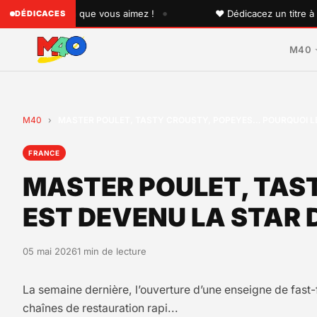
•
 quelqu'un que vous aimez !
♥ Dédicacez un titre à vos p
DÉDICACES
M40
M40
›
MASTER POULET, TASTY CROUSTY, POPEYES… POURQUOI LE
FRANCE
MASTER POULET, TAS
EST DEVENU LA STAR 
05 mai 2026
1 min de lecture
La semaine dernière, l’ouverture d’une enseigne de fast-
chaînes de restauration rapi...