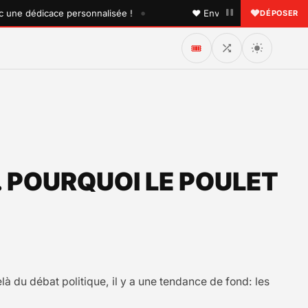
•
 dédicace personnalisée !
♥ Envoyez une dédicace à quelq
DÉPOSER
🎟️
 POURQUOI LE POULET
à du débat politique, il y a une tendance de fond: les