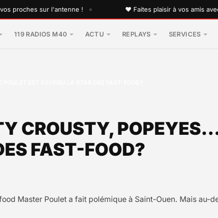
•
roches sur l'antenne !
♥ Faites plaisir à vos amis avec une
119 RADIOS M40
ACTU
REPLAYS
SERVICES
 POULET EST DEVENU LA STAR DES FAST-FOOD?
TY CROUSTY, POPEYES…
DES FAST-FOOD?
food Master Poulet a fait polémique à Saint-Ouen. Mais au-del