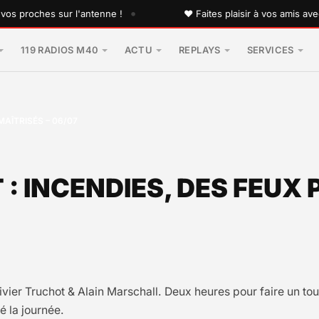
•
roches sur l'antenne !
♥ Faites plaisir à vos amis avec un
119 RADIOS M40
ACTU
REPLAYS
SERVICES
AÎTRISÉS – 06/07
 INCENDIES, DES FEUX 
ivier Truchot & Alain Marschall. Deux heures pour faire un tou
é la journée.