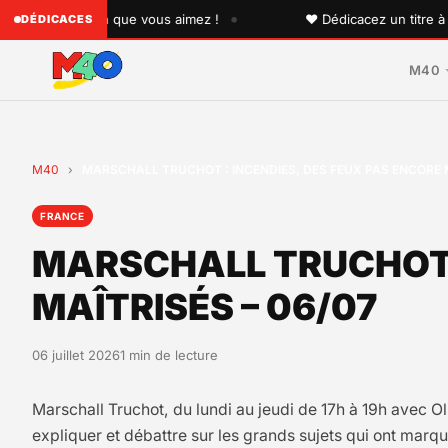
•
à quelqu'un que vous aimez !
♥ Dédicacez un titre à vos p
DÉDICACES
M40
M40
›
MARSCHALL TRUCHOT : INCENDIES, DES FEUX PAS ENCORE M
FRANCE
MARSCHALL TRUCHOT :
MAÎTRISÉS – 06/07
06 juillet 2026
1 min de lecture
Marschall Truchot, du lundi au jeudi de 17h à 19h avec Ol
expliquer et débattre sur les grands sujets qui ont marqu