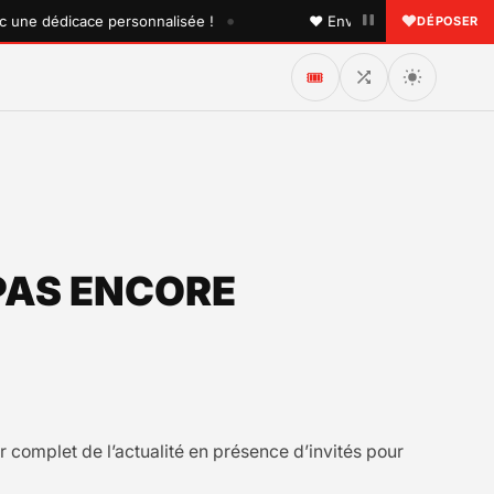
•
e dédicace personnalisée !
♥ Envoyez une dédicace à quel
DÉPOSER
🎟️
PAS ENCORE
r complet de l’actualité en présence d’invités pour