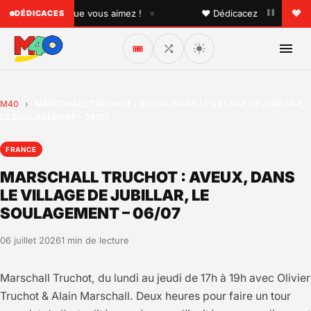
•
à quelqu'un que vous aimez !
♥ Dédicacez un titre à vos p
DÉDICACES
🎟️
M40
›
MARSCHALL TRUCHOT : AVEUX, DANS LE VILLAGE DE JUBILLAR,
LE SOULAGEMENT – 06/07
FRANCE
MARSCHALL TRUCHOT : AVEUX, DANS
LE VILLAGE DE JUBILLAR, LE
SOULAGEMENT – 06/07
06 juillet 2026
1 min de lecture
Marschall Truchot, du lundi au jeudi de 17h à 19h avec Olivier
Truchot & Alain Marschall. Deux heures pour faire un tour