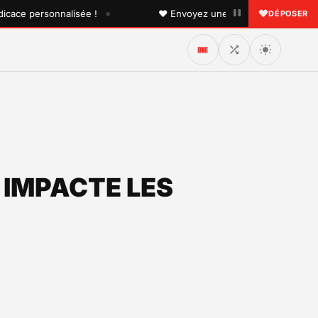
•
personnalisée !
♥ Envoyez une dédicace à quelqu'un que 
DÉPOSER
🎟️
 IMPACTE LES