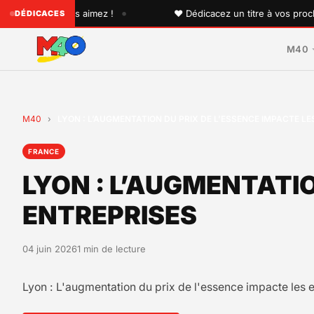
•
n que vous aimez !
♥ Dédicacez un titre à vos proches sur
DÉDICACES
M40
M40
›
LYON : L’AUGMENTATION DU PRIX DE L’ESSENCE IMPACTE LE
FRANCE
LYON : L’AUGMENTATIO
ENTREPRISES
04 juin 2026
1 min de lecture
Lyon : L'augmentation du prix de l'essence impacte les 