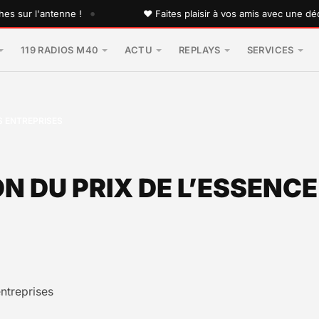
•
 l'antenne !
♥ Faites plaisir à vos amis avec une dédicace 
119 RADIOS M40
ACTU
REPLAYS
SERVICES
S ENTREPRISES
N DU PRIX DE L’ESSENCE
entreprises