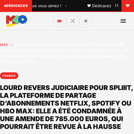
•
à quelqu'un que vous aimez !
♥ Dédicacez un titre à vos 
DÉDICACES
🎟️
M40
›
LOURD REVERS JUDICIAIRE POUR SPLIIIT, LA PLATEFORME DE
PARTAGE D’ABONNEMENTS NETFLIX, SPOTIFY OU HBO MAX: ELLE A ÉTÉ
CONDAMNÉE À UNE AMENDE DE 785.000 EUROS, QUI POURRAIT ÊTRE
REVUE À LA HAUSSE
FRANCE
LOURD REVERS JUDICIAIRE POUR SPLIIIT,
LA PLATEFORME DE PARTAGE
D’ABONNEMENTS NETFLIX, SPOTIFY OU
HBO MAX: ELLE A ÉTÉ CONDAMNÉE À
UNE AMENDE DE 785.000 EUROS, QUI
POURRAIT ÊTRE REVUE À LA HAUSSE