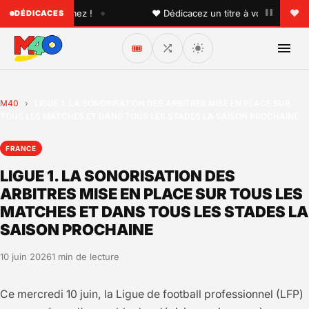
•
n que vous aimez !
♥ Dédicacez un titre à vos proches sur 
DÉDICACES
🎟️
M40
›
LIGUE 1. LA SONORISATION DES ARBITRES MISE EN PLACE SUR
TOUS LES MATCHES ET DANS TOUS LES STADES LA SAISON PROCHAINE
FRANCE
LIGUE 1. LA SONORISATION DES
ARBITRES MISE EN PLACE SUR TOUS LES
MATCHES ET DANS TOUS LES STADES LA
SAISON PROCHAINE
10 juin 2026
1 min de lecture
Ce mercredi 10 juin, la Ligue de football professionnel (LFP)