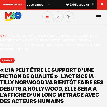
•
uelqu'un que vous aimez !
♥ Dédicacez un titre à vos pro
DÉDICACES
🎟️
M40
›
« L’IA PEUT ÊTRE LE SUPPORT D’UNE FICTION DE QUALITÉ »:
L’ACTRICE IA TILLY NORWOOD VA BIENTÔT FAIRE SES DÉBUTS À
HOLLYWOOD, ELLE SERA À L’AFFICHE D’UN LONG MÉTRAGE AVEC DES
ACTEURS HUMAINS
FRANCE
« L’IA PEUT ÊTRE LE SUPPORT D’UNE
FICTION DE QUALITÉ »: L’ACTRICE IA
TILLY NORWOOD VA BIENTÔT FAIRE SES
DÉBUTS À HOLLYWOOD, ELLE SERA À
L’AFFICHE D’UN LONG MÉTRAGE AVEC
DES ACTEURS HUMAINS