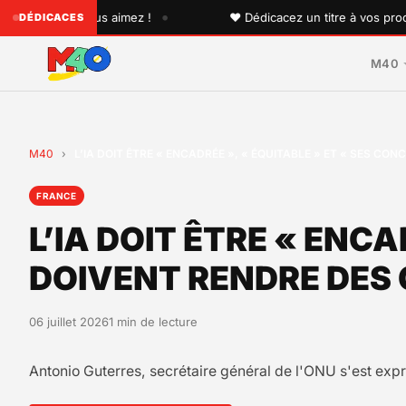
•
un que vous aimez !
♥ Dédicacez un titre à vos proches su
DÉDICACES
M40
M40
›
L’IA DOIT ÊTRE « ENCADRÉE », « ÉQUITABLE » ET « SES 
FRANCE
L’IA DOIT ÊTRE « ENC
DOIVENT RENDRE DES
06 juillet 2026
1 min de lecture
Antonio Guterres, secrétaire général de l'ONU s'est expr