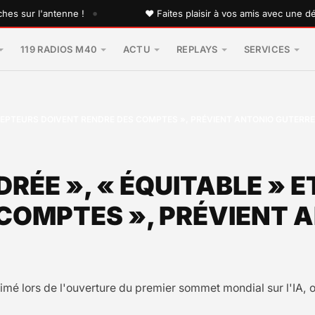
•
r l'antenne !
♥ Faites plaisir à vos amis avec une dédicac
119 RADIOS M40
ACTU
REPLAYS
SERVICES
CONCEPTEURS DOIVENT RENDRE DES COMPTES », PRÉVIENT ANTONIO GUTERR
ADRÉE », « ÉQUITABLE »
 COMPTES », PRÉVIENT 
imé lors de l'ouverture du premier sommet mondial sur l'IA, o