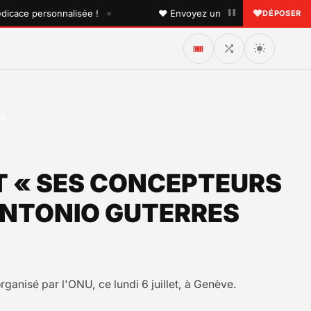
•
e personnalisée !
♥ Envoyez une dédicace à quelqu'un que
DÉPOSER
🎟️
ES
 ET « SES CONCEPTEURS
ANTONIO GUTERRES
rganisé par l'ONU, ce lundi 6 juillet, à Genève.