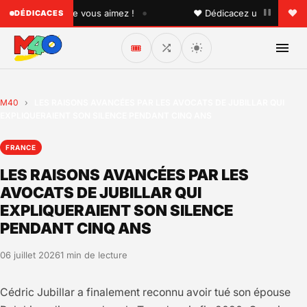
•
 quelqu'un que vous aimez !
♥ Dédicacez un titre à vos pr
DÉDICACES
🎟️
M40
›
LES RAISONS AVANCÉES PAR LES AVOCATS DE JUBILLAR QUI
EXPLIQUERAIENT SON SILENCE PENDANT CINQ ANS
FRANCE
LES RAISONS AVANCÉES PAR LES
AVOCATS DE JUBILLAR QUI
EXPLIQUERAIENT SON SILENCE
PENDANT CINQ ANS
06 juillet 2026
1 min de lecture
Cédric Jubillar a finalement reconnu avoir tué son épouse