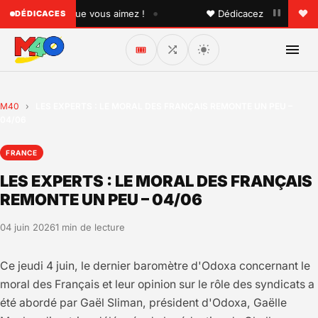
•
à quelqu'un que vous aimez !
♥ Dédicacez un titre à vos p
DÉDICACES
🎟️
M40
›
LES EXPERTS : LE MORAL DES FRANÇAIS REMONTE UN PEU –
04/06
FRANCE
LES EXPERTS : LE MORAL DES FRANÇAIS
REMONTE UN PEU – 04/06
04 juin 2026
1 min de lecture
Ce jeudi 4 juin, le dernier baromètre d'Odoxa concernant le
moral des Français et leur opinion sur le rôle des syndicats a
été abordé par Gaël Sliman, président d'Odoxa, Gaëlle