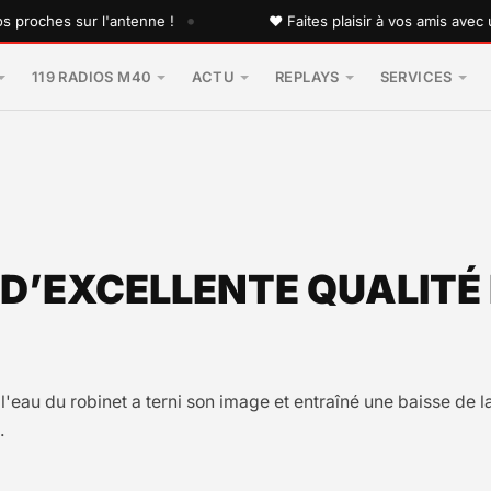
•
ches sur l'antenne !
♥ Faites plaisir à vos amis avec une 
119 RADIOS M40
ACTU
REPLAYS
SERVICES
T D’EXCELLENTE QUALITÉ
l'eau du robinet a terni son image et entraîné une baisse de 
.