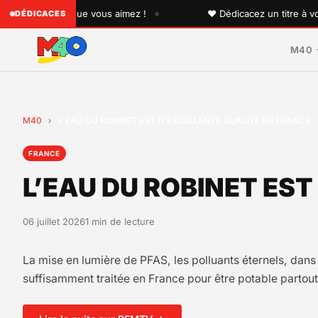
•
quelqu'un que vous aimez !
♥ Dédicacez un titre à vos pro
DÉDICACES
M40
M40
›
L’EAU DU ROBINET EST D’EXCELLENTE QUALITÉ EN FRANCE
FRANCE
L’EAU DU ROBINET ES
06 juillet 2026
1 min de lecture
La mise en lumière de PFAS, les polluants éternels, dans 
suffisamment traitée en France pour être potable partout