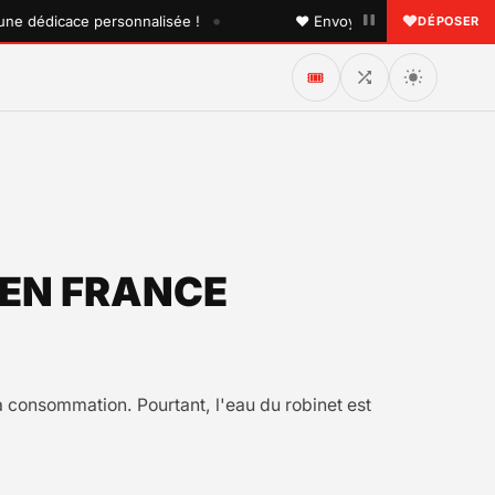
•
dédicace personnalisée !
♥ Envoyez une dédicace à quelqu
DÉPOSER
🎟️
 EN FRANCE
la consommation. Pourtant, l'eau du robinet est