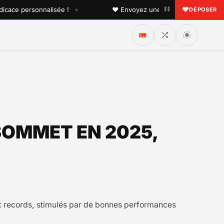
•
 personnalisée !
♥ Envoyez une dédicace à quelqu'un que 
DÉPOSER
🎟️
SOMMET EN 2025,
ux records, stimulés par de bonnes performances