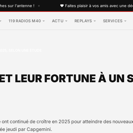
•
 l'antenne !
♥ Faites plaisir à vos amis avec une dédicace
119 RADIOS M40
ACTU
REPLAYS
SERVICES
025, SELON UNE ÉTUDE
 ET LEUR FORTUNE À UN 
e ont continué de croître en 2025 pour atteindre des nouvea
liée jeudi par Capgemini.