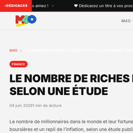
•
n que vous aimez !
♥ Dédicacez un titre à vos proches sur
DÉDICACES
M40
M40
›
LE NOMBRE DE RICHES ET LEUR FORTUNE À UN SOMMET EN 2
FRANCE
LE NOMBRE DE RICHES
SELON UNE ÉTUDE
04 juin 2026
1 min de lecture
Le nombre de millionnaires dans le monde et leur fortun
boursières et un repli de l’inflation, selon une étude pub