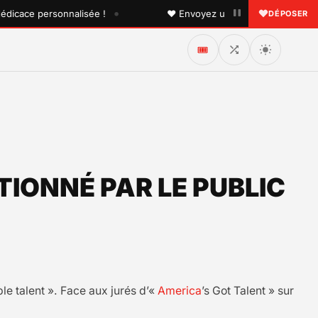
•
ace personnalisée !
♥ Envoyez une dédicace à quelqu'un q
DÉPOSER
🎟️
TIONNÉ PAR LE PUBLIC
le talent ». Face aux jurés d’«
America
’s Got Talent » sur