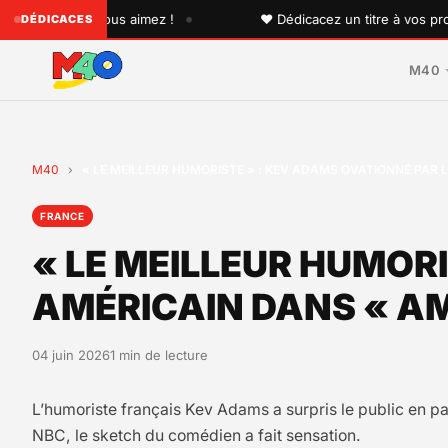
•
u'un que vous aimez !
♥ Dédicacez un titre à vos proches 
DÉDICACES
M40
M40
›
« LE MEILLEUR HUMORISTE » : KEV ADAMS OVATIONNÉ PAR 
FRANCE
« LE MEILLEUR HUMORI
AMÉRICAIN DANS « AM
04 juin 2026
1 min de lecture
L’humoriste français Kev Adams a surpris le public en par
NBC, le sketch du comédien a fait sensation.