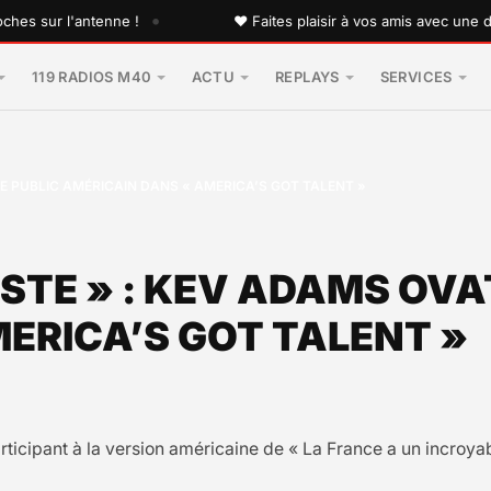
•
sur l'antenne !
♥ Faites plaisir à vos amis avec une dédic
119 RADIOS M40
ACTU
REPLAYS
SERVICES
LE PUBLIC AMÉRICAIN DANS « AMERICA’S GOT TALENT »
STE » : KEV ADAMS OVA
ERICA’S GOT TALENT »
ticipant à la version américaine de « La France a un incroyab