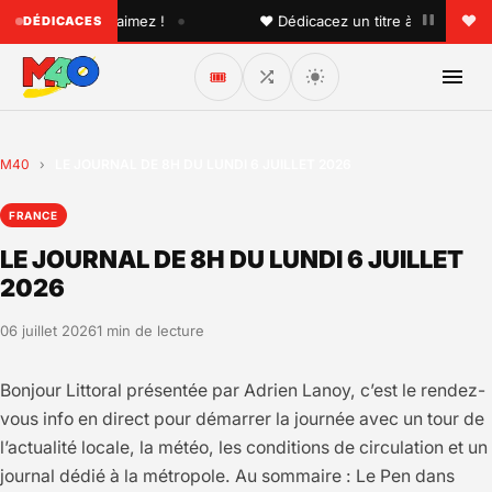
•
'un que vous aimez !
♥ Dédicacez un titre à vos proches s
DÉDICACES
🎟️
M40
›
LE JOURNAL DE 8H DU LUNDI 6 JUILLET 2026
FRANCE
LE JOURNAL DE 8H DU LUNDI 6 JUILLET
2026
06 juillet 2026
1 min de lecture
Bonjour Littoral présentée par Adrien Lanoy, c’est le rendez-
vous info en direct pour démarrer la journée avec un tour de
l’actualité locale, la météo, les conditions de circulation et un
journal dédié à la métropole. Au sommaire : Le Pen dans