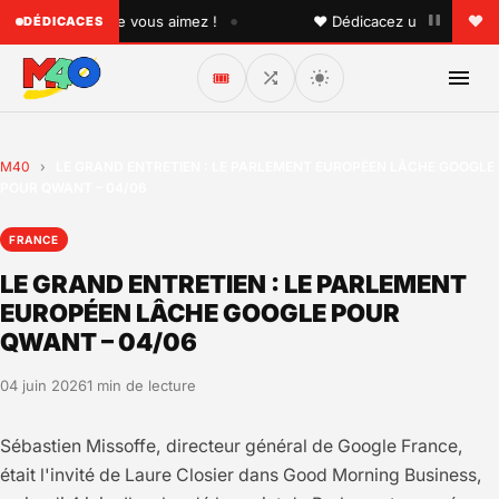
•
 quelqu'un que vous aimez !
♥ Dédicacez un titre à vos pr
DÉDICACES
🎟️
M40
›
LE GRAND ENTRETIEN : LE PARLEMENT EUROPÉEN LÂCHE GOOGLE
POUR QWANT – 04/06
FRANCE
LE GRAND ENTRETIEN : LE PARLEMENT
EUROPÉEN LÂCHE GOOGLE POUR
QWANT – 04/06
04 juin 2026
1 min de lecture
Sébastien Missoffe, directeur général de Google France,
était l'invité de Laure Closier dans Good Morning Business,