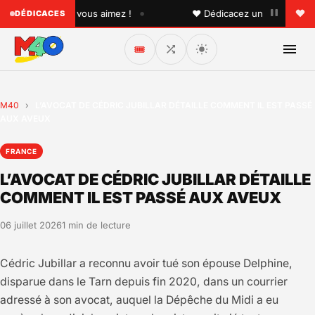
•
quelqu'un que vous aimez !
♥ Dédicacez un titre à vos pro
DÉDICACES
🎟️
M40
›
L’AVOCAT DE CÉDRIC JUBILLAR DÉTAILLE COMMENT IL EST PASSÉ
AUX AVEUX
FRANCE
L’AVOCAT DE CÉDRIC JUBILLAR DÉTAILLE
COMMENT IL EST PASSÉ AUX AVEUX
06 juillet 2026
1 min de lecture
Cédric Jubillar a reconnu avoir tué son épouse Delphine,
disparue dans le Tarn depuis fin 2020, dans un courrier
adressé à son avocat, auquel la Dépêche du Midi a eu