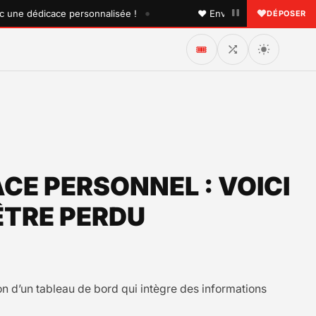
•
e dédicace personnalisée !
♥ Envoyez une dédicace à quel
DÉPOSER
🎟️
CE PERSONNEL : VOICI
ÊTRE PERDU
ion d’un tableau de bord qui intègre des informations