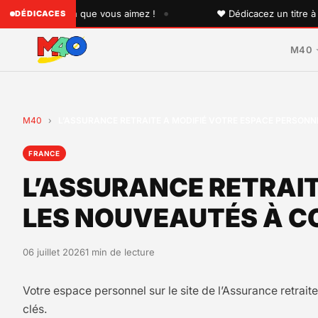
•
à quelqu'un que vous aimez !
♥ Dédicacez un titre à vos p
DÉDICACES
M40
M40
›
L’ASSURANCE RETRAITE A MODIFIÉ VOTRE ESPACE PERSONNE
FRANCE
L’ASSURANCE RETRAIT
LES NOUVEAUTÉS À CO
06 juillet 2026
1 min de lecture
Votre espace personnel sur le site de l’Assurance retrait
clés.