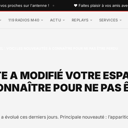
•
roches sur l'antenne !
♥ Faites plaisir à vos amis avec un
119 RADIOS M40
ACTU
REPLAYS
SERVICES
L : VOICI LES NOUVEAUTÉS À CONNAÎTRE POUR NE PAS ÊTRE PERDU
E A MODIFIÉ VOTRE ESPA
NNAÎTRE POUR NE PAS 
e a évolué ces derniers jours. Principale nouveauté : l’apparit