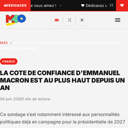
•
 quelqu'un que vous aimez !
♥ Dédicacez un titre à vos p
DÉDICACES
🎟️
M40
›
LA COTE DE CONFIANCE D’EMMANUEL MACRON EST AU PLUS
HAUT DEPUIS UN AN
FRANCE
LA COTE DE CONFIANCE D’EMMANUEL
MACRON EST AU PLUS HAUT DEPUIS UN
AN
04 juin 2026
1 min de lecture
Ce sondage s’est notamment intéressé aux personnalités
politiques déjà en campagne pour la présidentielle de 2027