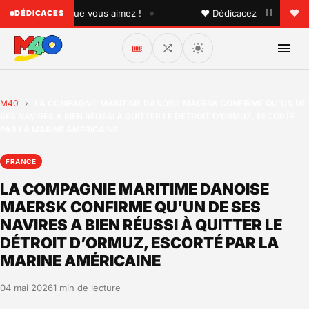
•
à quelqu'un que vous aimez !
♥ Dédicacez un titre à vos p
DÉDICACES
🎟️
M40
›
LA COMPAGNIE MARITIME DANOISE MAERSK CONFIRME QU’UN DE
SES NAVIRES A BIEN RÉUSSI À QUITTER LE DÉTROIT D’ORMUZ, ESCORTÉ
PAR LA MARINE AMÉRICAINE
FRANCE
LA COMPAGNIE MARITIME DANOISE
MAERSK CONFIRME QU’UN DE SES
NAVIRES A BIEN RÉUSSI À QUITTER LE
DÉTROIT D’ORMUZ, ESCORTÉ PAR LA
MARINE AMÉRICAINE
04 mai 2026
1 min de lecture