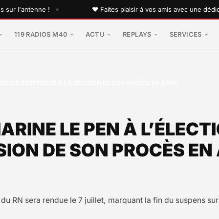
•
l'antenne !
♥ Faites plaisir à vos amis avec une dédicace 
119 RADIOS M40
ACTU
REPLAYS
SERVICES
NTIELLE SUSPENDUE À LA DÉCISION DE SON PROCÈS EN APPEL
RINE LE PEN À L’ÉLECT
SION DE SON PROCÈS EN
u RN sera rendue le 7 juillet, marquant la fin du suspens sur 