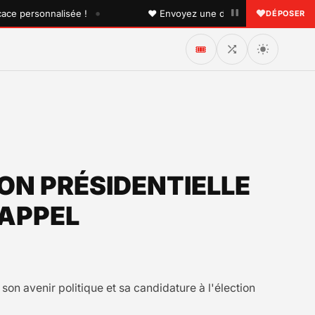
•
personnalisée !
♥ Envoyez une dédicace à quelqu'un que v
DÉPOSER
🎟️
ION PRÉSIDENTIELLE
 APPEL
son avenir politique et sa candidature à l'élection