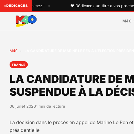
•
 que vous aimez !
♥ Dédicacez un titre à vos proches sur 
DÉDICACES
M40
M40
›
LA CANDIDATURE DE MARINE LE PEN À L’ÉLECTION PRÉSIDE
FRANCE
LA CANDIDATURE DE MA
SUSPENDUE À LA DÉCI
06 juillet 2026
1 min de lecture
La décision dans le procès en appel de Marine Le Pen et d
présidentielle