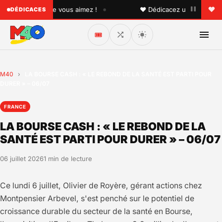
•
 quelqu'un que vous aimez !
♥ Dédicacez un titre à vos pr
DÉDICACES
🎟️
M40
›
LA BOURSE CASH : « LE REBOND DE LA SANTÉ EST PARTI POUR
DURER » – 06/07
FRANCE
LA BOURSE CASH : « LE REBOND DE LA
SANTÉ EST PARTI POUR DURER » – 06/07
06 juillet 2026
1 min de lecture
Ce lundi 6 juillet, Olivier de Royère, gérant actions chez
Montpensier Arbevel, s'est penché sur le potentiel de
croissance durable du secteur de la santé en Bourse,