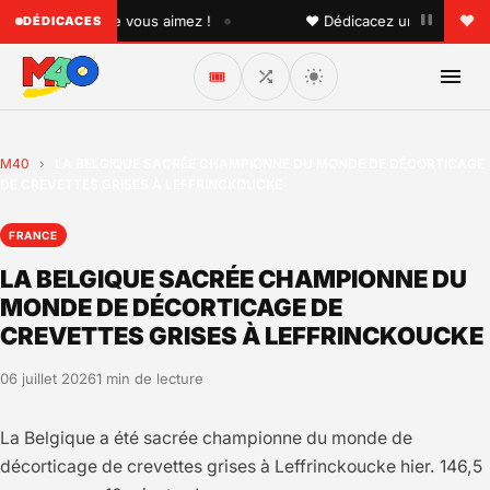
•
 quelqu'un que vous aimez !
♥ Dédicacez un titre à vos pr
DÉDICACES
🎟️
M40
›
LA BELGIQUE SACRÉE CHAMPIONNE DU MONDE DE DÉCORTICAGE
DE CREVETTES GRISES À LEFFRINCKOUCKE
FRANCE
LA BELGIQUE SACRÉE CHAMPIONNE DU
MONDE DE DÉCORTICAGE DE
CREVETTES GRISES À LEFFRINCKOUCKE
06 juillet 2026
1 min de lecture
La Belgique a été sacrée championne du monde de
décorticage de crevettes grises à Leffrinckoucke hier. 146,5