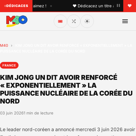
•
'un que vous aimez !
♥ Dédicacez un titre à vos proches s
DÉDICACES
🎟️
M40
›
KIM JONG UN DIT AVOIR RENFORCÉ « EXPONENTIELLEMENT » LA
PUISSANCE NUCLÉAIRE DE LA CORÉE DU NORD
FRANCE
KIM JONG UN DIT AVOIR RENFORCÉ
« EXPONENTIELLEMENT » LA
PUISSANCE NUCLÉAIRE DE LA CORÉE DU
NORD
03 juin 2026
1 min de lecture
Le leader nord-coréen a annoncé mercredi 3 juin 2026 avoir