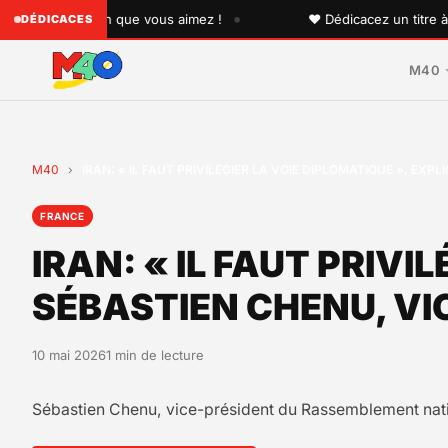
•
à quelqu'un que vous aimez !
♥ Dédicacez un titre à vos 
DÉDICACES
M40
M40
›
IRAN: « IL FAUT PRIVILÉGIER LA VOIE DIPLOMATIQUE », EX
FRANCE
IRAN: « IL FAUT PRIVI
SÉBASTIEN CHENU, VI
10 mai 2026
1 min de lecture
Sébastien Chenu, vice-président du Rassemblement natio