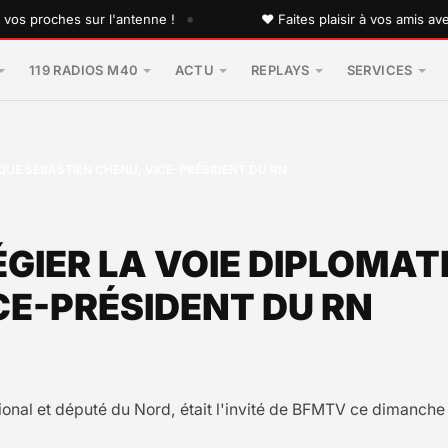
•
proches sur l'antenne !
♥ Faites plaisir à vos amis avec un
119 RADIOS M40
ACTU
REPLAYS
SERVICES
PLIQUE SÉBASTIEN CHENU, VICE-PRÉSIDENT DU RN
LÉGIER LA VOIE DIPLOMAT
CE-PRÉSIDENT DU RN
nal et député du Nord, était l'invité de BFMTV ce dimanche