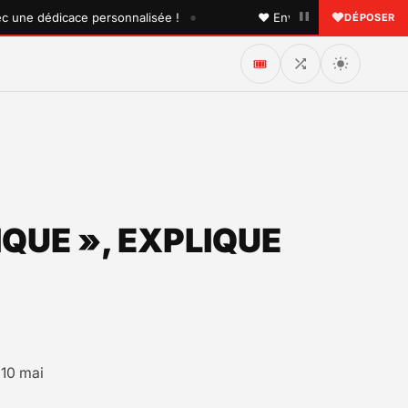
•
e dédicace personnalisée !
♥ Envoyez une dédicace à quel
DÉPOSER
🎟️
IQUE », EXPLIQUE
 10 mai