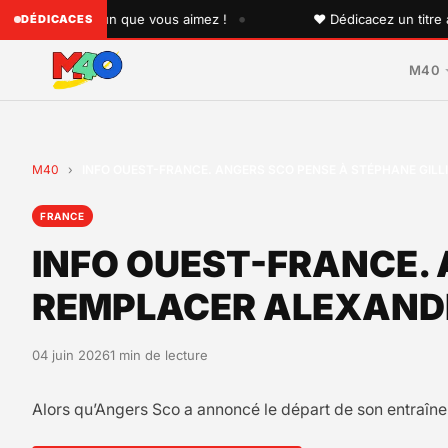
•
 à quelqu'un que vous aimez !
♥ Dédicacez un titre à vos
DÉDICACES
M40
M40
›
INFO OUEST-FRANCE. ANGERS SCO PENSE À STÉPHANE GIL
FRANCE
INFO OUEST-FRANCE. 
REMPLACER ALEXANDR
04 juin 2026
1 min de lecture
Alors qu’Angers Sco a annoncé le départ de son entraîneu