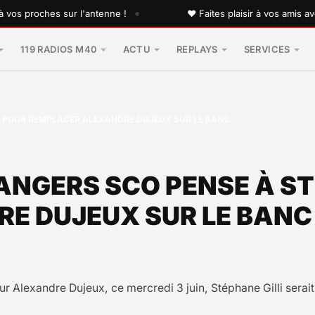
•
 proches sur l'antenne !
♥ Faites plaisir à vos amis avec u
119 RADIOS M40
ACTU
REPLAYS
SERVICES
LI POUR REMPLACER ALEXANDRE DUJEUX SUR LE BANC
ANGERS SCO PENSE À ST
E DUJEUX SUR LE BANC
r Alexandre Dujeux, ce mercredi 3 juin, Stéphane Gilli serait