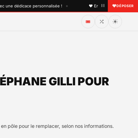
•
ne dédicace personnalisée !
♥ Envoyez une dédicace à que
DÉPOSER
🎟️
ÉPHANE GILLI POUR
 en pôle pour le remplacer, selon nos informations.