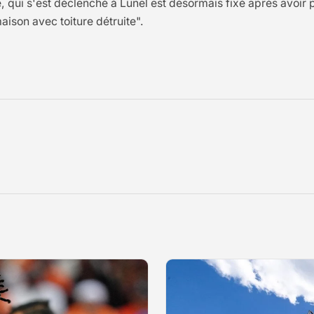
 qui s'est déclenché à Lunel est désormais fixé après avoir p
ison avec toiture détruite".