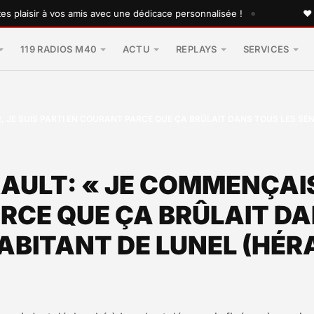
•
isir à vos amis avec une dédicace personnalisée !
♥ Envoye
119 RADIOS M40
ACTU
REPLAYS
SERVICES
 JE SUIS PARTI EN COURANT PARCE QUE ÇA BRÛLAIT DANS TOUS LES SENS
AULT: « JE COMMENÇAIS
RCE QUE ÇA BRÛLAIT DAN
HABITANT DE LUNEL (HÉR