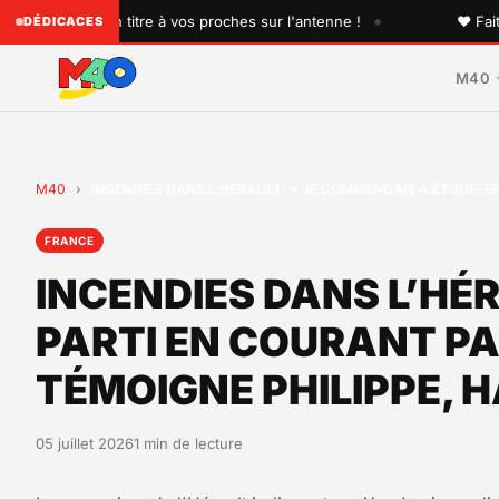
•
dicacez un titre à vos proches sur l'antenne !
♥ Faites pla
DÉDICACES
M40
M40
›
INCENDIES DANS L’HÉRAULT: « JE COMMENÇAIS À ÉTOUFFER,
FRANCE
INCENDIES DANS L’HÉR
PARTI EN COURANT PA
TÉMOIGNE PHILIPPE, 
05 juillet 2026
1 min de lecture