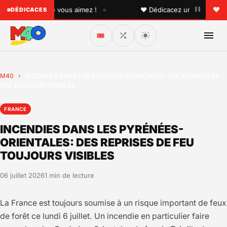
•
quelqu'un que vous aimez !
♥ Dédicacez un titre à vos pro
DÉDICACES
🎟️
M40
›
INCENDIES DANS LES PYRÉNÉES-ORIENTALES: DES REPRISES DE
FEU TOUJOURS VISIBLES
FRANCE
INCENDIES DANS LES PYRÉNÉES-
ORIENTALES: DES REPRISES DE FEU
TOUJOURS VISIBLES
06 juillet 2026
1 min de lecture
La France est toujours soumise à un risque important de feux
de forêt ce lundi 6 juillet. Un incendie en particulier faire