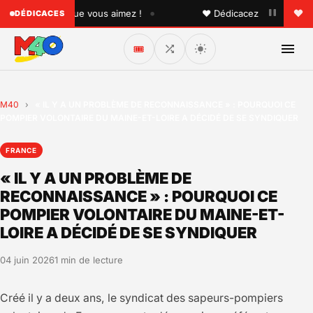
•
à quelqu'un que vous aimez !
♥ Dédicacez un titre à vos p
DÉDICACES
🎟️
M40
›
« IL Y A UN PROBLÈME DE RECONNAISSANCE » : POURQUOI CE
POMPIER VOLONTAIRE DU MAINE-ET-LOIRE A DÉCIDÉ DE SE SYNDIQUER
FRANCE
« IL Y A UN PROBLÈME DE
RECONNAISSANCE » : POURQUOI CE
POMPIER VOLONTAIRE DU MAINE-ET-
LOIRE A DÉCIDÉ DE SE SYNDIQUER
04 juin 2026
1 min de lecture
Créé il y a deux ans, le syndicat des sapeurs-pompiers