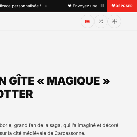
•
 personnalisée !
♥ Envoyez une dédicace à quelqu'un que 
DÉPOSER
🎟️
N GÎTE « MAGIQUE »
OTTER
orie, grand fan de la saga, qui l’a imaginé et décoré
 sur la cité médiévale de Carcassonne.