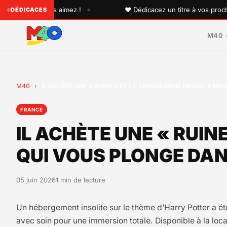
•
n que vous aimez !
♥ Dédicacez un titre à vos proches sur
DÉDICACES
M40
M40
›
IL ACHÈTE UNE « RUINE » ET LA TRANSFORME EN GÎTE « M
FRANCE
IL ACHÈTE UNE « RUIN
QUI VOUS PLONGE DAN
05 juin 2026
1 min de lecture
Un hébergement insolite sur le thème d’Harry Potter a ét
avec soin pour une immersion totale. Disponible à la loc