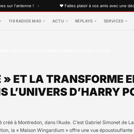
•
 l'antenne !
♥ Faites plaisir à vos amis avec une dédicace
119 RADIOS M40
ACTU
REPLAYS
SERVICES
AGIQUE » QUI VOUS PLONGE DANS L’UNIVERS D’HARRY POTTER
E » ET LA TRANSFORME E
S L’UNIVERS D’HARRY P
é créé à Montredon, dans l’Aude. C’est Gabriel Simonet de Lab
ation, la « Maison Wingardium » offre une vue époustouflante