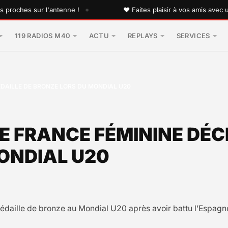
•
ches sur l'antenne !
♥ Faites plaisir à vos amis avec une d
119 RADIOS M40
ACTU
REPLAYS
SERVICES
ÉDAILLE DE BRONZE LORS DU MONDIAL U20
DE FRANCE FÉMININE DÉ
ONDIAL U20
aille de bronze au Mondial U20 après avoir battu l’Espagne (