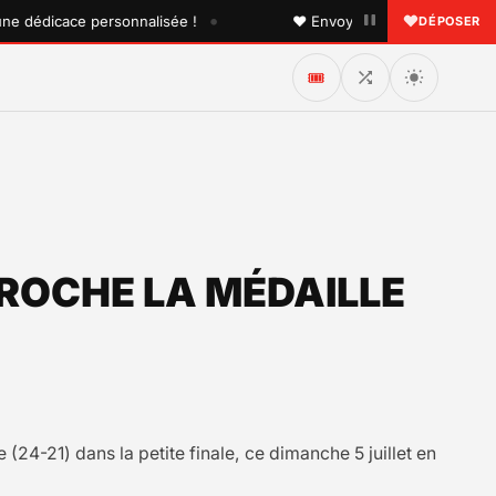
•
édicace personnalisée !
♥ Envoyez une dédicace à quelqu'
DÉPOSER
🎟️
CROCHE LA MÉDAILLE
24-21) dans la petite finale, ce dimanche 5 juillet en