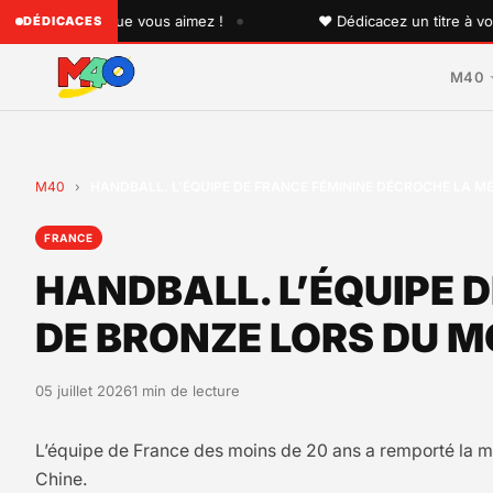
•
uelqu'un que vous aimez !
♥ Dédicacez un titre à vos pro
DÉDICACES
M40
M40
›
HANDBALL. L’ÉQUIPE DE FRANCE FÉMININE DÉCROCHE LA M
FRANCE
HANDBALL. L’ÉQUIPE 
DE BRONZE LORS DU M
05 juillet 2026
1 min de lecture
L’équipe de France des moins de 20 ans a remporté la méd
Chine.