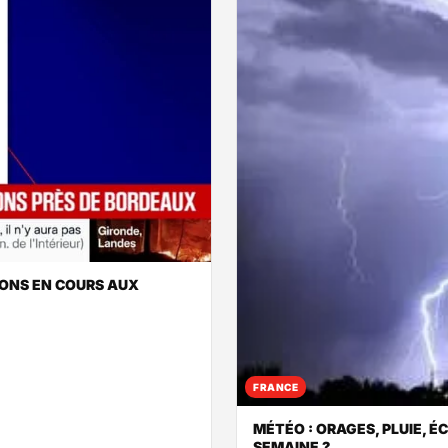
IONS EN COURS AUX
FRANCE
MÉTÉO : ORAGES, PLUIE, É
SEMAINE ?