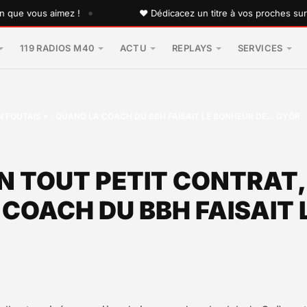
•
 vous aimez !
♥ Dédicacez un titre à vos proches sur l'ant
119 RADIOS M40
ACTU
REPLAYS
SERVICES
EN FOUTAIS » : QUAND LA COACH DU BBH FAISAIT LE BONHEUR DE… GYÖR
UN TOUT PETIT CONTRAT,
A COACH DU BBH FAISAIT