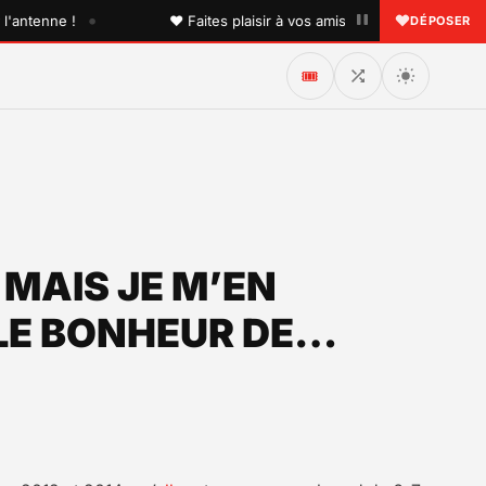
•
enne !
♥ Faites plaisir à vos amis avec une dédicace perso
DÉPOSER
🎟️
 MAIS JE M’EN
 LE BONHEUR DE…