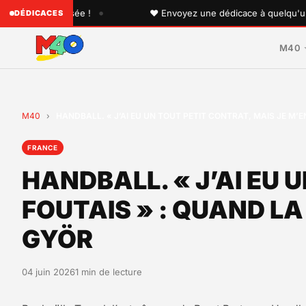
•
 personnalisée !
♥ Envoyez une dédicace à quelqu'un que
DÉDICACES
M40
M40
›
HANDBALL. « J’AI EU UN TOUT PETIT CONTRAT, MAIS JE M’
FRANCE
HANDBALL. « J’AI EU 
FOUTAIS » : QUAND L
GYÖR
04 juin 2026
1 min de lecture