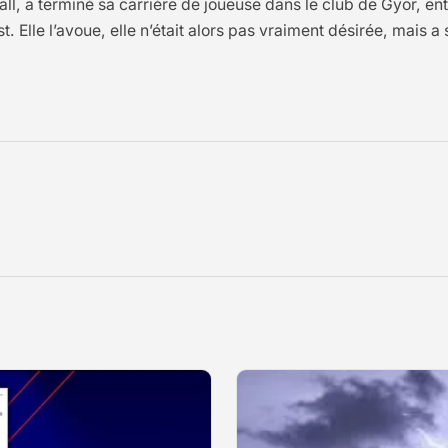
l, a terminé sa carrière de joueuse dans le club de Györ, ent
. Elle l’avoue, elle n’était alors pas vraiment désirée, mais 