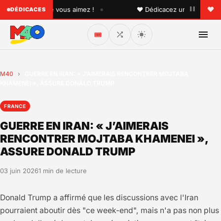
•
quelqu'un que vous aimez !
♥ Dédicacez un titre à vos pro
DÉDICACES
🎟️
M40
›
GUERRE EN IRAN: « J’AIMERAIS RENCONTRER MOJTABA
KHAMENEI », ASSURE DONALD TRUMP
FRANCE
GUERRE EN IRAN: « J’AIMERAIS
RENCONTRER MOJTABA KHAMENEI »,
ASSURE DONALD TRUMP
03 juin 2026
1 min de lecture
Donald Trump a affirmé que les discussions avec l'Iran
pourraient aboutir dès "ce week-end", mais n'a pas non plus