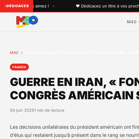
•
n que vous aimez !
♥ Dédicacez un titre à vos proches sur 
DÉDICACES
M40
M40
›
GUERRE EN IRAN, « FONDS OCCULTE », SALLE DE BAL… QU
FRANCE
GUERRE EN IRAN, « F
CONGRÈS AMÉRICAIN 
04 juin 2026
1 min de lecture
Les décisions unilatérales du président américain ont fi
d’élus qui restaient jusqu’à présent dans le rang se nour