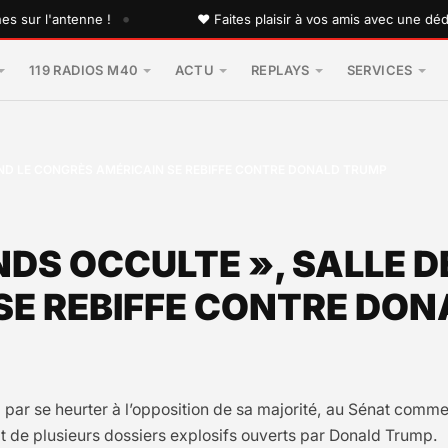
•
l'antenne !
♥ Faites plaisir à vos amis avec une dédicace 
119 RADIOS M40
ACTU
REPLAYS
SERVICES
AND LE CONGRÈS AMÉRICAIN SE REBIFFE CONTRE DONALD TRUMP
ONDS OCCULTE », SALLE 
SE REBIFFE CONTRE DO
ni par se heurter à l’opposition de sa majorité, au Sénat comm
rit de plusieurs dossiers explosifs ouverts par Donald Trump.