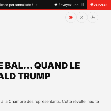
•
personnalisée !
♥ Envoyez une dédicace à quelqu'un que 
DÉPOSER
🎟️
DE BAL… QUAND LE
NALD TRUMP
e à la Chambre des représentants. Cette révolte inédite