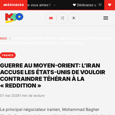
•
 quelqu'un que vous aimez !
♥ Dédicacez un titre à vos pr
DÉDICACES
🎟️
M40
›
GUERRE AU MOYEN-ORIENT: L’IRAN ACCUSE LES ÉTATS-UNIS DE
VOULOIR CONTRAINDRE TÉHÉRAN À LA « REDDITION »
FRANCE
GUERRE AU MOYEN-ORIENT: L’IRAN
ACCUSE LES ÉTATS-UNIS DE VOULOIR
CONTRAINDRE TÉHÉRAN À LA
« REDDITION »
07 mai 2026
1 min de lecture
Le principal négociateur iranien, Mohammad Bagher