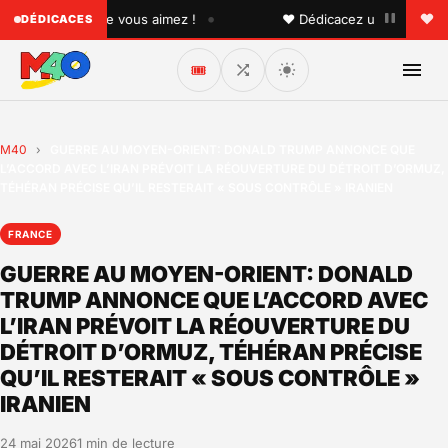
•
 quelqu'un que vous aimez !
♥ Dédicacez un titre à vos pr
DÉDICACES
🎟️
M40
›
GUERRE AU MOYEN-ORIENT: DONALD TRUMP ANNONCE QUE
L’ACCORD AVEC L’IRAN PRÉVOIT LA RÉOUVERTURE DU DÉTROIT D’ORMUZ,
TÉHÉRAN PRÉCISE QU’IL RESTERAIT « SOUS CONTRÔLE » IRANIEN
FRANCE
GUERRE AU MOYEN-ORIENT: DONALD
TRUMP ANNONCE QUE L’ACCORD AVEC
L’IRAN PRÉVOIT LA RÉOUVERTURE DU
DÉTROIT D’ORMUZ, TÉHÉRAN PRÉCISE
QU’IL RESTERAIT « SOUS CONTRÔLE »
IRANIEN
24 mai 2026
1 min de lecture