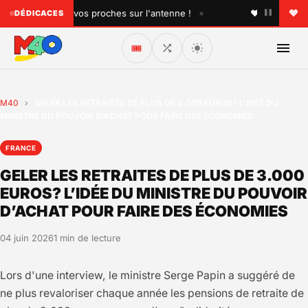
•
cez un titre à vos proches sur l'antenne !
♥ Faites plaisir
DÉDICACES
🎟️
M40
›
GELER LES RETRAITES DE PLUS DE 3.000 EUROS? L’IDÉE DU
MINISTRE DU POUVOIR D’ACHAT POUR FAIRE DES ÉCONOMIES
FRANCE
GELER LES RETRAITES DE PLUS DE 3.000
EUROS? L’IDÉE DU MINISTRE DU POUVOIR
D’ACHAT POUR FAIRE DES ÉCONOMIES
04 juin 2026
1 min de lecture
Lors d'une interview, le ministre Serge Papin a suggéré de
ne plus revaloriser chaque année les pensions de retraite de