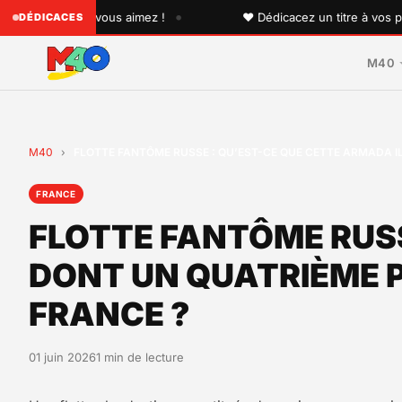
•
qu'un que vous aimez !
♥ Dédicacez un titre à vos proche
DÉDICACES
M40
M40
›
FLOTTE FANTÔME RUSSE : QU’EST-CE QUE CETTE ARMADA I
FRANCE
FLOTTE FANTÔME RUSS
DONT UN QUATRIÈME P
FRANCE ?
01 juin 2026
1 min de lecture