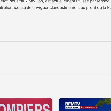
 état, sous faux pavillon, est actuellement utilisée par Mosc
rolier accusé de naviguer clandestinement au profit de la Russ