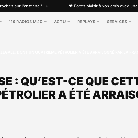
•
s sur l'antenne !
♥ Faites plaisir à vos amis avec une dédi
119 RADIOS M40
ACTU
REPLAYS
SERVICES
LLÉGALE, DONT UN QUATRIÈME PÉTROLIER A ÉTÉ ARRAISONNÉ PAR LA FRA
E : QU’EST-CE QUE CET
ÉTROLIER A ÉTÉ ARRAIS