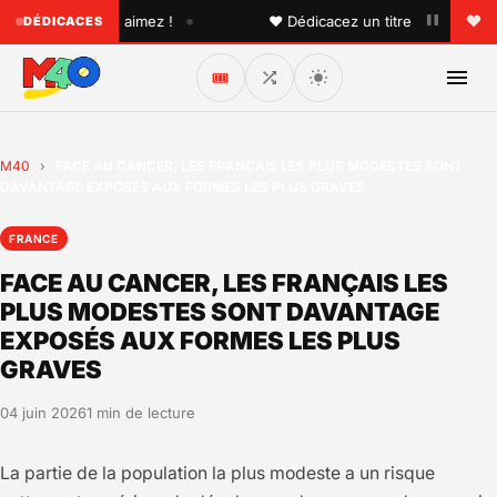
•
'un que vous aimez !
♥ Dédicacez un titre à vos proches s
DÉDICACES
🎟️
M40
›
FACE AU CANCER, LES FRANÇAIS LES PLUS MODESTES SONT
DAVANTAGE EXPOSÉS AUX FORMES LES PLUS GRAVES
FRANCE
FACE AU CANCER, LES FRANÇAIS LES
PLUS MODESTES SONT DAVANTAGE
EXPOSÉS AUX FORMES LES PLUS
GRAVES
04 juin 2026
1 min de lecture
La partie de la population la plus modeste a un risque