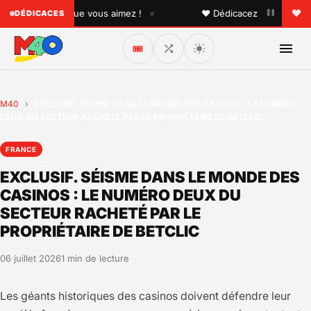
•
à quelqu'un que vous aimez !
♥ Dédicacez un titre à vos 
DÉDICACES
🎟️
M40
›
EXCLUSIF. SÉISME DANS LE MONDE DES CASINOS : LE NUMÉRO
DEUX DU SECTEUR RACHETÉ PAR LE PROPRIÉTAIRE DE BETCLIC
FRANCE
EXCLUSIF. SÉISME DANS LE MONDE DES
CASINOS : LE NUMÉRO DEUX DU
SECTEUR RACHETÉ PAR LE
PROPRIÉTAIRE DE BETCLIC
06 juillet 2026
1 min de lecture
Les géants historiques des casinos doivent défendre leur