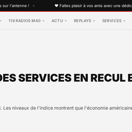
•
l'antenne !
♥ Faites plaisir à vos amis avec une dédicace p
119 RADIOS M40
ACTU
REPLAYS
SERVICES
 DES SERVICES EN RECUL 
SM. Les niveaux de l'indice montrent que l'économie américaine