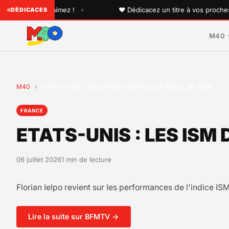
•
 que vous aimez !
♥ Dédicacez un titre à vos proches sur 
DÉDICACES
M40
M40
›
ETATS-UNIS : LES ISM DES SERVICES EN RECUL EN JUIN
FRANCE
ETATS-UNIS : LES ISM
06 juillet 2026
1 min de lecture
Florian Ielpo revient sur les performances de l'indice I
Lire la suite sur BFMTV →