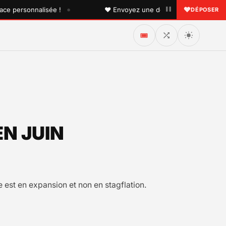
•
ersonnalisée !
♥ Envoyez une dédicace à quelqu'un que v
DÉPOSER
🎟️
EN JUIN
 est en expansion et non en stagflation.