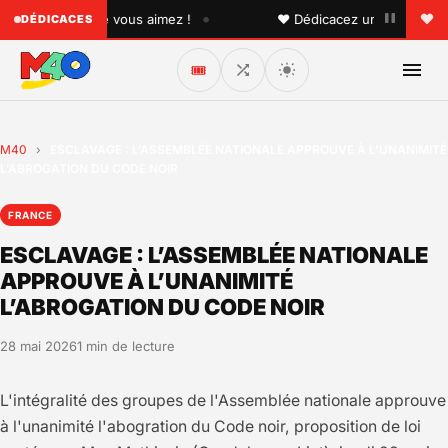
•
quelqu'un que vous aimez !
♥ Dédicacez un titre à vos pro
DÉDICACES
🎟️
M40
›
ESCLAVAGE : L’ASSEMBLÉE NATIONALE APPROUVE À L’UNANIMITÉ
L’ABROGATION DU CODE NOIR
FRANCE
ESCLAVAGE : L’ASSEMBLÉE NATIONALE
APPROUVE À L’UNANIMITÉ
L’ABROGATION DU CODE NOIR
28 mai 2026
1 min de lecture
L'intégralité des groupes de l'Assemblée nationale approuve
à l'unanimité l'abogration du Code noir, proposition de loi