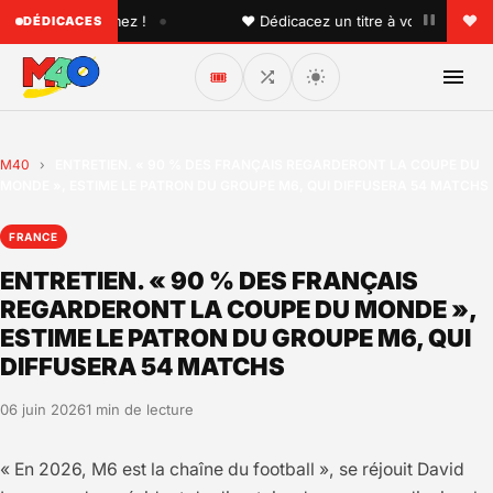
•
 que vous aimez !
♥ Dédicacez un titre à vos proches sur 
DÉDICACES
🎟️
M40
›
ENTRETIEN. « 90 % DES FRANÇAIS REGARDERONT LA COUPE DU
MONDE », ESTIME LE PATRON DU GROUPE M6, QUI DIFFUSERA 54 MATCHS
FRANCE
ENTRETIEN. « 90 % DES FRANÇAIS
REGARDERONT LA COUPE DU MONDE »,
ESTIME LE PATRON DU GROUPE M6, QUI
DIFFUSERA 54 MATCHS
06 juin 2026
1 min de lecture
« En 2026, M6 est la chaîne du football », se réjouit David