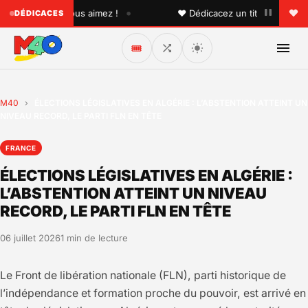
•
lqu'un que vous aimez !
♥ Dédicacez un titre à vos proche
DÉDICACES
🎟️
M40
›
ÉLECTIONS LÉGISLATIVES EN ALGÉRIE : L’ABSTENTION ATTEINT UN
NIVEAU RECORD, LE PARTI FLN EN TÊTE
FRANCE
ÉLECTIONS LÉGISLATIVES EN ALGÉRIE :
L’ABSTENTION ATTEINT UN NIVEAU
RECORD, LE PARTI FLN EN TÊTE
06 juillet 2026
1 min de lecture
Le Front de libération nationale (FLN), parti historique de
l’indépendance et formation proche du pouvoir, est arrivé en