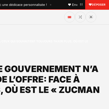
•
e dédicace personnalisée !
♥ Envoyez une dédicace à quel
DÉPOSER
🎟️
 À CEUX QUI SOUHAITENT TOUJOURS TAXER PLUS, OÙ EST LE
LE GOUVERNEMENT N’A
E L’OFFRE: FACE À
 OÙ EST LE « ZUCMAN