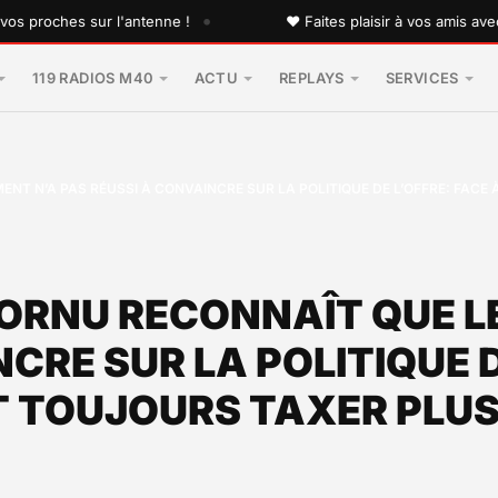
•
roches sur l'antenne !
♥ Faites plaisir à vos amis avec un
119 RADIOS M40
ACTU
REPLAYS
SERVICES
NT N’A PAS RÉUSSI À CONVAINCRE SUR LA POLITIQUE DE L’OFFRE: FACE
CORNU RECONNAÎT QUE 
CRE SUR LA POLITIQUE D
 TOUJOURS TAXER PLUS,