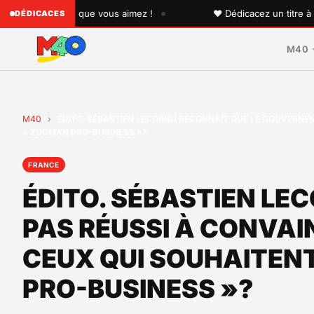
•
à quelqu'un que vous aimez !
♥ Dédicacez un titre à vos p
DÉDICACES
M40
M40
›
ÉDITO. SÉBASTIEN LECORNU RECONNAÎT QUE LE GOUVERNEME
« ZUCMAN PRO-BUSINESS »?
FRANCE
ÉDITO. SÉBASTIEN LE
PAS RÉUSSI À CONVAIN
CEUX QUI SOUHAITENT
PRO-BUSINESS »?