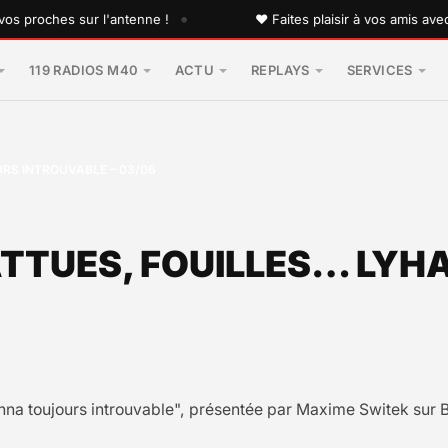
•
oches sur l'antenne !
♥ Faites plaisir à vos amis avec une
119 RADIOS M40
ACTU
REPLAYS
SERVICES
URS INTROUVABLE – 03/06
BATTUES, FOUILLES… LY
anna toujours introuvable", présentée par Maxime Switek sur