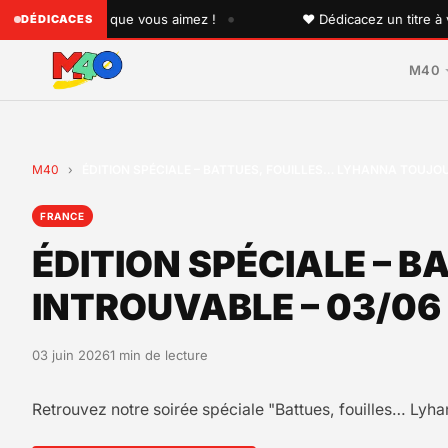
•
 quelqu'un que vous aimez !
♥ Dédicacez un titre à vos pr
DÉDICACES
M40
M40
›
ÉDITION SPÉCIALE – BATTUES, FOUILLES… LYHANNA TOUJO
FRANCE
ÉDITION SPÉCIALE – 
INTROUVABLE – 03/06
03 juin 2026
1 min de lecture
Retrouvez notre soirée spéciale "Battues, fouilles… Lyh