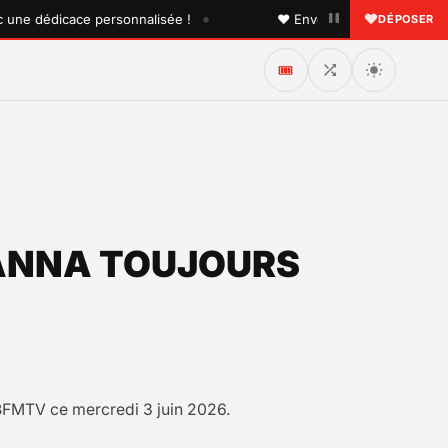
•
 dédicace personnalisée !
♥ Envoyez une dédicace à quelq
DÉPOSER
🎟️
HANNA TOUJOURS
 BFMTV ce mercredi 3 juin 2026.