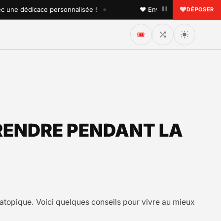
•
e dédicace personnalisée !
♥ Envoyez une dédicace à quel
DÉPOSER
🎟️
RENDRE PENDANT LA
 atopique. Voici quelques conseils pour vivre au mieux