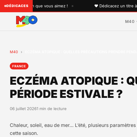
•
à quelqu'un que vous aimez !
♥ Dédicacez un titre à vos 
DÉDICACES
M40
M40
›
ECZÉMA ATOPIQUE : QUELLES PRÉCAUTIONS PRENDRE PENDA
FRANCE
ECZÉMA ATOPIQUE : 
PÉRIODE ESTIVALE ?
06 juillet 2026
1 min de lecture
Chaleur, soleil, eau de mer… L’été, plusieurs paramètre
cette saison.