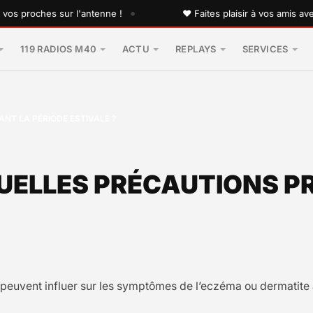
•
proches sur l'antenne !
♥ Faites plaisir à vos amis avec un
119 RADIOS M40
ACTU
REPLAYS
SERVICES
NT LA PÉRIODE ESTIVALE ?
QUELLES PRÉCAUTIONS P
s peuvent influer sur les symptômes de l’eczéma ou dermatite