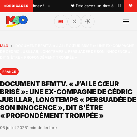
•
un que vous aimez !
♥ Dédicacez un titre à vos proches su
DÉDICACES
🎟️
M40
›
DOCUMENT BFMTV. « J’AI LE CŒUR BRISÉ »: UNE EX-COMPAGNE
DE CÉDRIC JUBILLAR, LONGTEMPS « PERSUADÉE DE SON INNOCENCE »,
DIT S’ÊTRE « PROFONDÉMENT TROMPÉE »
FRANCE
DOCUMENT BFMTV. « J’AI LE CŒUR
BRISÉ »: UNE EX-COMPAGNE DE CÉDRIC
JUBILLAR, LONGTEMPS « PERSUADÉE DE
SON INNOCENCE », DIT S’ÊTRE
« PROFONDÉMENT TROMPÉE »
06 juillet 2026
1 min de lecture